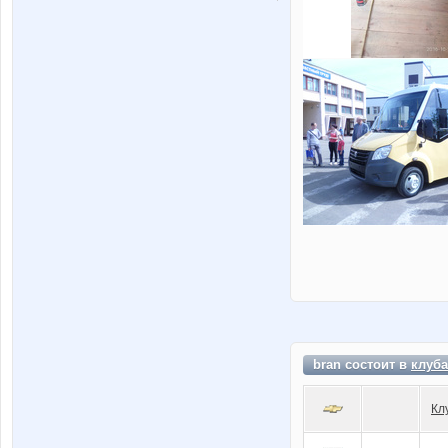
bran состоит в
клуба
Кл