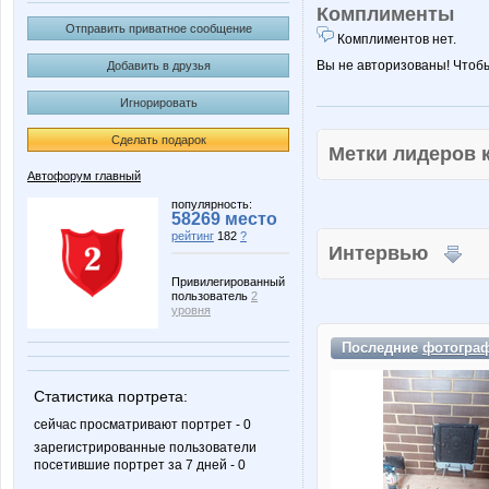
Комплименты
Отправить приватное сообщение
Комплиментов нет.
Вы не авторизованы! Чтоб
Добавить в друзья
Игнорировать
Сделать подарок
Метки лидеров
Автофорум главный
популярность:
58269 место
рейтинг
182
?
Интервью
Привилегированный
пользователь
2
уровня
Последние
фотогра
Статистика портрета:
сейчас просматривают портрет - 0
зарегистрированные пользователи
посетившие портрет за 7 дней - 0